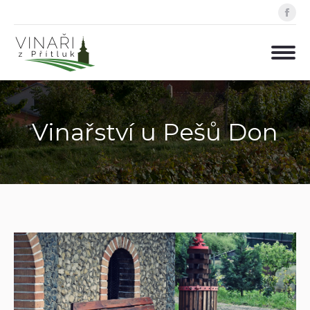
Fa
pa
op
in
ne
wi
Vinařství u Pešů Don