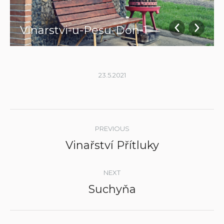
Vinarstvi-u-Pesu-Don-1
23.5.2021
Album
PREVIOUS
navigation
Vinařství Přítluky
Previous
album:
NEXT
Suchyňa
Next
album: