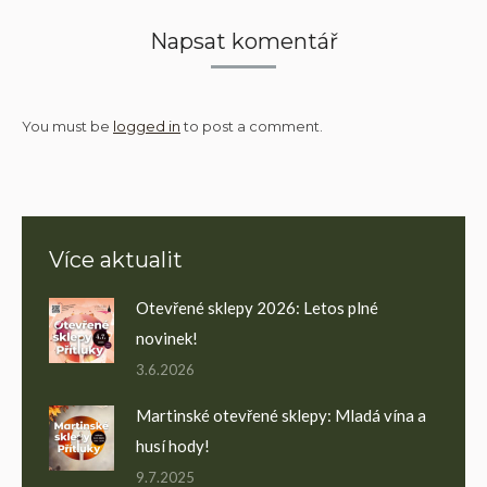
Napsat komentář
You must be
logged in
to post a comment.
Více aktualit
Otevřené sklepy 2026: Letos plné
novinek!
3.6.2026
Martinské otevřené sklepy: Mladá vína a
husí hody!
9.7.2025