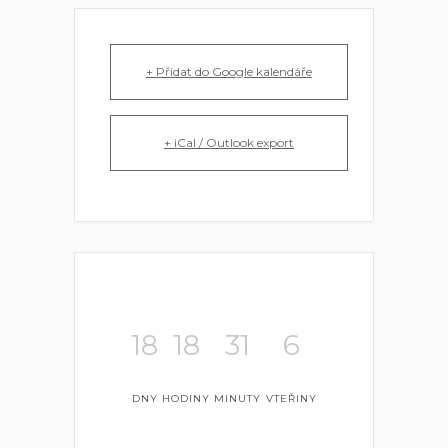
+ Přidat do Google kalendáře
+ iCal / Outlook export
18
18
31
6
DNY
HODINY
MINUTY
VTEŘINY