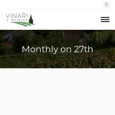
Fa
pa
op
in
ne
wi
Monthly on 27th