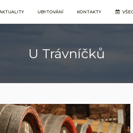
AKTUALITY
AKTUALITY
UBYTOVÁNÍ
UBYTOVÁNÍ
KONTAKTY
KONTAKTY
VŠE
VŠE
U Trávníčků