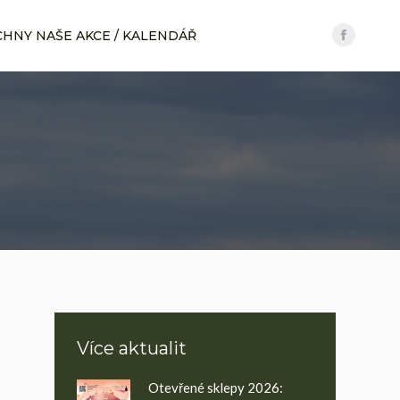
CHNY NAŠE AKCE / KALENDÁŘ
CHNY NAŠE AKCE / KALENDÁŘ
Facebo
Facebo
page
page
opens
opens
in
in
new
new
windo
windo
Více aktualit
Otevřené sklepy 2026: