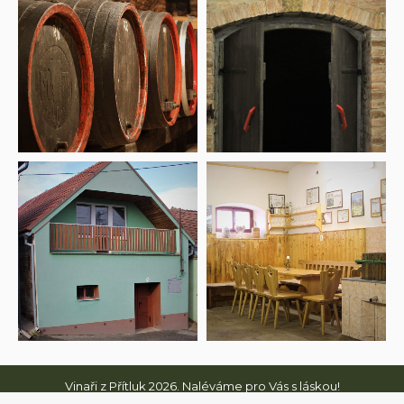
Vinaři z Přítluk 2026. Naléváme pro Vás s láskou!