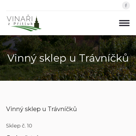
Fa
pa
op
in
ne
wi
Vinný sklep u Trávníčků
Vinný sklep u Trávníčků
Sklep č. 10