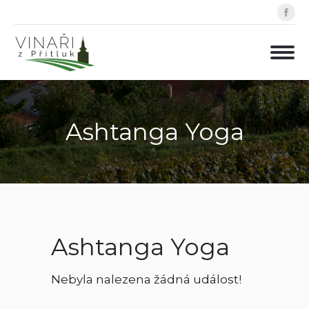
Fa
pa
op
in
ne
wi
Ashtanga Yoga
Ashtanga Yoga
Nebyla nalezena žádná událost!