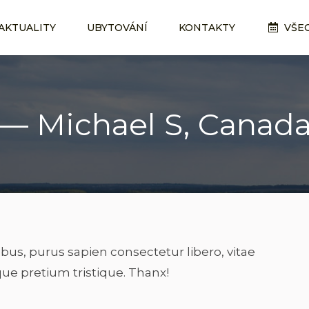
AKTUALITY
AKTUALITY
UBYTOVÁNÍ
UBYTOVÁNÍ
KONTAKTY
KONTAKTY
VŠE
VŠE
— Michael S, Canad
cibus, purus sapien consectetur libero, vitae
ique pretium tristique. Thanx!