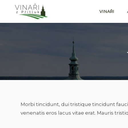
VINAŘI
VINAŘI
Morbi tincidunt, dui tristique tincidunt fau
venenatis eros lacus vitae erat. Mauris trist