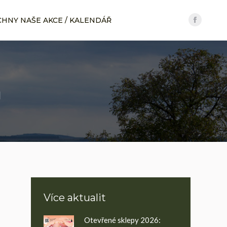
CHNY NAŠE AKCE / KALENDÁŘ
CHNY NAŠE AKCE / KALENDÁŘ
Facebo
Facebo
page
page
opens
opens
in
in
new
new
a
windo
windo
Více aktualit
Otevřené sklepy 2026: