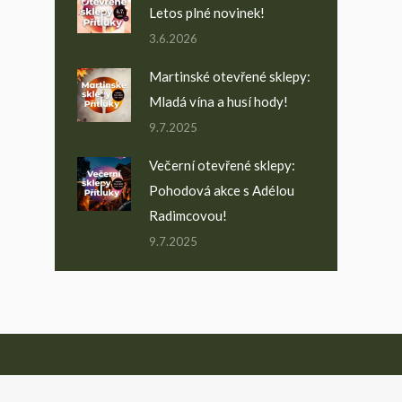
Letos plné novinek!
3.6.2026
Martinské otevřené sklepy:
Mladá vína a husí hody!
9.7.2025
Večerní otevřené sklepy:
Pohodová akce s Adélou
Radimcovou!
9.7.2025